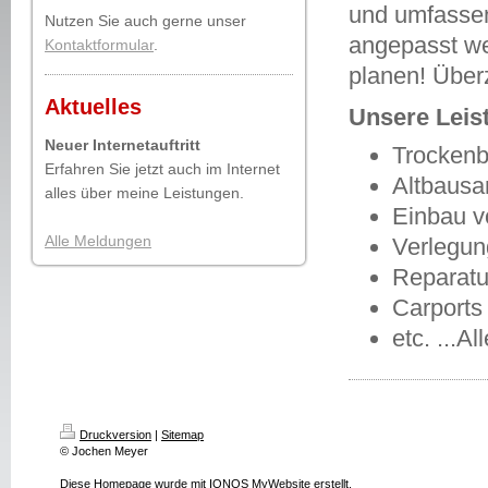
und umfassen
Nutzen Sie auch gerne unser
angepasst wer
Kontaktformular
.
planen! Über
Aktuelles
Unsere Leis
Neuer Internetauftritt
Trocken
Erfahren Sie jetzt auch im Internet
Altbausa
alles über meine Leistungen.
Einbau v
Alle Meldungen
Verlegun
Reparatu
Carports
etc. ...A
Druckversion
|
Sitemap
© Jochen Meyer
Diese Homepage wurde mit
IONOS MyWebsite
erstellt.